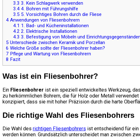
3.3
3. Kein Schlagwerk verwenden
3.4
4. Bohren mit Führungshilfe
3.5
5. Vorsichtiges Bohren durch die Fliese
4
Anwendungen von Fliesenbohrern
4.1
1. Bad- und Kücheninstallationen
4.2
2. Elektrische Installationen
4.3
3. Befestigung von Möbeln und Einrichtungsgegenstände
5
Unterschiede zwischen Keramik und Porzellan
6
Welche Größe sollte der Fliesenbohrer haben?
7
Pflege und Wartung von Fliesenbohrern
8
Fazit
Was ist ein Fliesenbohrer?
Ein
Fliesenbohrer
ist ein speziell entwickeltes Werkzeug, das
zu herkömmlichen Bohrern, die für Holz oder Metall verwendet 
konzipiert, dass sie mit hoher Präzision durch die harte Oberf
Die richtige Wahl des Fliesenbohrers
Die Wahl des
richtigen Fliesenbohrers
ist entscheidend für ein
werden können. Grundsätzlich unterscheidet man zwischen zw