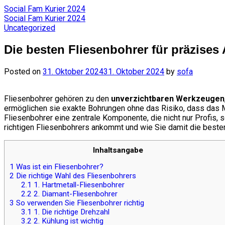
Skip
Social Fam Kurier 2024
to
Social Fam Kurier 2024
content
Uncategorized
Die besten Fliesenbohrer für präzises
Posted on
31. Oktober 2024
31. Oktober 2024
by
sofa
Fliesenbohrer gehören zu den
unverzichtbaren Werkzeugen
ermöglichen sie exakte Bohrungen ohne das Risiko, dass das Ma
Fliesenbohrer eine zentrale Komponente, die nicht nur Profis
richtigen Fliesenbohrers ankommt und wie Sie damit die beste
Inhaltsangabe
1
Was ist ein Fliesenbohrer?
2
Die richtige Wahl des Fliesenbohrers
2.1
1. Hartmetall-Fliesenbohrer
2.2
2. Diamant-Fliesenbohrer
3
So verwenden Sie Fliesenbohrer richtig
3.1
1. Die richtige Drehzahl
3.2
2. Kühlung ist wichtig