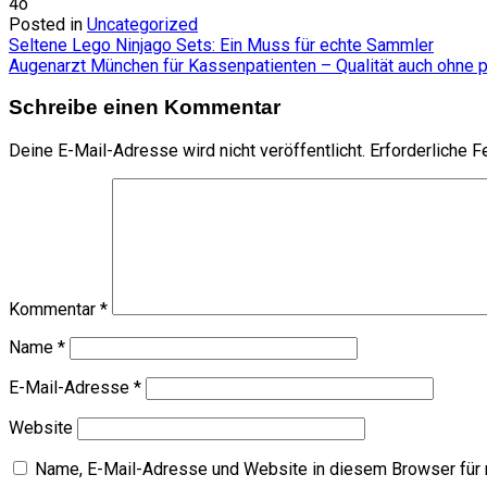
4o
Posted in
Uncategorized
Beitragsnavigation
Seltene Lego Ninjago Sets: Ein Muss für echte Sammler
Augenarzt München für Kassenpatienten – Qualität auch ohne 
Schreibe einen Kommentar
Deine E-Mail-Adresse wird nicht veröffentlicht.
Erforderliche F
Kommentar
*
Name
*
E-Mail-Adresse
*
Website
Name, E-Mail-Adresse und Website in diesem Browser für